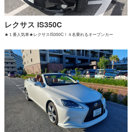
レクサス IS350C
★１番人気車★レクサスIS350C！４名乗れるオープンカー