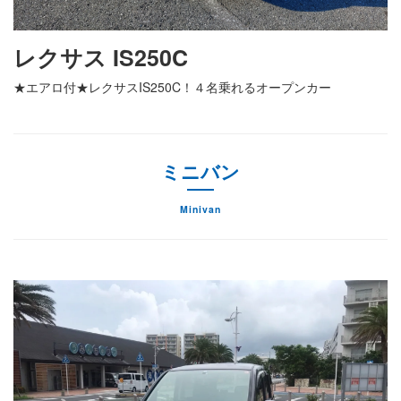
レクサス IS250C
★エアロ付★レクサスIS250C！４名乗れるオープンカー
ミニバン
Minivan