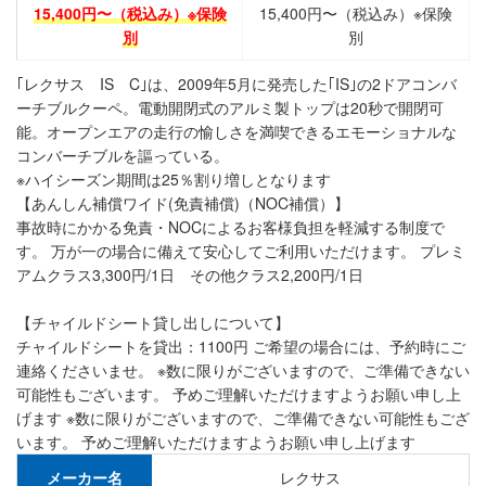
15,400円〜（税込み）※保険
15,400円〜（税込み）※保険
別
別
｢レクサス IS C｣は、2009年5月に発売した｢IS｣の2ドアコンバ
ーチブルクーペ。電動開閉式のアルミ製トップは20秒で開閉可
能。オープンエアの走行の愉しさを満喫できるエモーショナルな
コンバーチブルを謳っている。
※ハイシーズン期間は25％割り増しとなります
【あんしん補償ワイド(免責補償)（NOC補償）】
事故時にかかる免責・NOCによるお客様負担を軽減する制度で
す。 万が一の場合に備えて安心してご利用いただけます。 プレミ
アムクラス3,300円/1日 その他クラス2,200円/1日
【チャイルドシート貸し出しについて】
チャイルドシートを貸出：1100円 ご希望の場合には、予約時にご
連絡くださいませ。 ※数に限りがございますので、ご準備できない
可能性もございます。 予めご理解いただけますようお願い申し上
げます ※数に限りがございますので、ご準備できない可能性もござ
います。 予めご理解いただけますようお願い申し上げます
メーカー名
レクサス