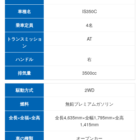
車種名
IS350C
乗車定員
4名
トランスミッショ
AT
ン
ハンドル
右
排気量
3500cc
駆動方式
2WD
燃料
無鉛プレミアムガソリン
全長×全福×全高
全長4,635mm×全幅1,795mm×全高
1,415mm
車の種類
オープンカー