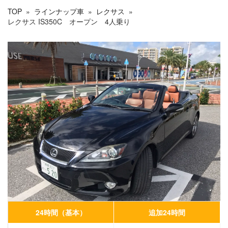
TOP
»
ラインナップ車
»
レクサス
»
レクサス IS350C オープン 4人乗り
24時間（基本）
追加24時間