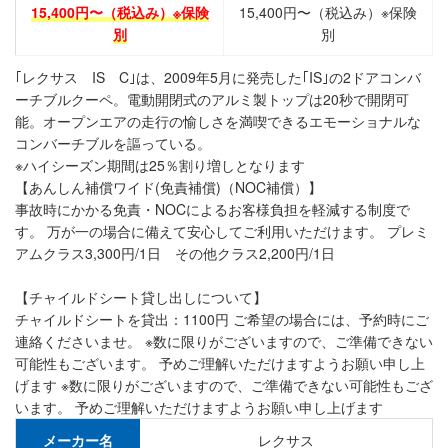
15,400円〜（税込み）※保険
15,400円〜（税込み）※保険
別
別
｢レクサス IS C｣は、2009年5月に発売した｢IS｣の2ドアコンバ
ーチブルクーペ。電動開閉式のアルミ製トップは20秒で開閉可
能。オープンエアの走行の愉しさを満喫できるエモーショナルな
コンバーチブルを謳っている。
※ハイシーズン期間は25％割り増しとなります
【あんしん補償ワイド(免責補償)（NOC補償）】
事故時にかかる免責・NOCによるお客様負担を軽減する制度で
す。 万が一の場合に備えて安心してご利用いただけます。 プレミ
アムクラス3,300円/1日 その他クラス2,200円/1日
【チャイルドシート貸し出しについて】
チャイルドシートを貸出：1100円 ご希望の場合には、予約時にご
連絡くださいませ。 ※数に限りがございますので、ご準備できない
可能性もございます。 予めご理解いただけますようお願い申し上
げます ※数に限りがございますので、ご準備できない可能性もござ
います。 予めご理解いただけますようお願い申し上げます
メーカー名
レクサス