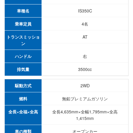
車種名
IS350C
乗車定員
4名
トランスミッショ
AT
ン
ハンドル
右
排気量
3500cc
駆動方式
2WD
燃料
無鉛プレミアムガソリン
全長×全福×全高
全長4,635mm×全幅1,795mm×全高
1,415mm
車の種類
オープンカー