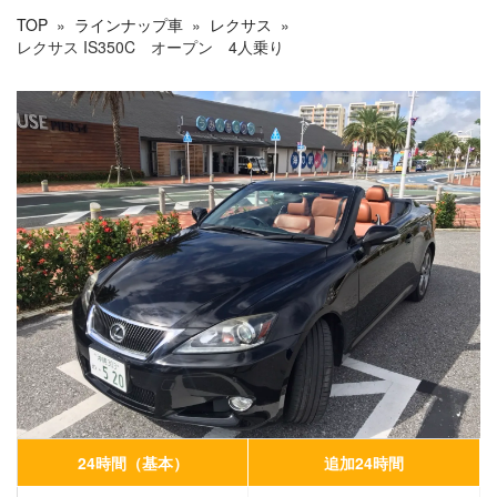
TOP
»
ラインナップ車
»
レクサス
»
レクサス IS350C オープン 4人乗り
24時間（基本）
追加24時間