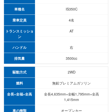
車種名
IS350C
乗車定員
4名
トランスミッショ
AT
ン
ハンドル
右
排気量
3500cc
駆動方式
2WD
燃料
無鉛プレミアムガソリン
全長×全福×全高
全長4,635mm×全幅1,795mm×全高
1,415mm
車の種類
オープンカー