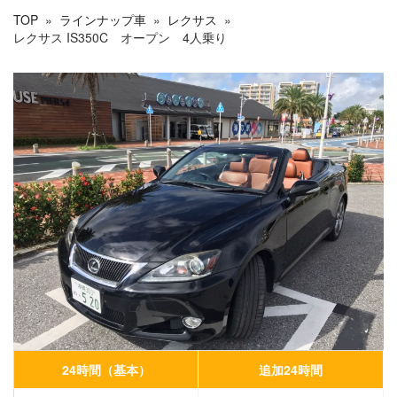
TOP
»
ラインナップ車
»
レクサス
»
レクサス IS350C オープン 4人乗り
24時間（基本）
追加24時間