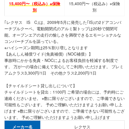
15,400円〜（税込み）※保険
15,400円〜（税込み）※保険
別
別
｢レクサス IS C｣は、2009年5月に発売した｢IS｣の2ドアコンバ
ーチブルクーペ。電動開閉式のアルミ製トップは20秒で開閉可
能。オープンエアの走行の愉しさを満喫できるエモーショナルな
コンバーチブルを謳っている。
※ハイシーズン期間は25％割り増しとなります
【あんしん補償ワイド(免責補償)（NOC補償）】
事故時にかかる免責・NOCによるお客様負担を軽減する制度で
す。 万が一の場合に備えて安心してご利用いただけます。 プレミ
アムクラス3,300円/1日 その他クラス2,200円/1日
【チャイルドシート貸し出しについて】
チャイルドシートを貸出：1100円 ご希望の場合には、予約時にご
連絡くださいませ。 ※数に限りがございますので、ご準備できない
可能性もございます。 予めご理解いただけますようお願い申し上
げます ※数に限りがございますので、ご準備できない可能性もござ
います。 予めご理解いただけますようお願い申し上げます
メーカー名
レクサス